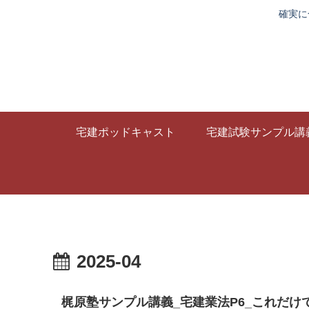
確実に
宅建ポッドキャスト
宅建試験サンプル講
2025-04
梶原塾サンプル講義_宅建業法P6_これだ