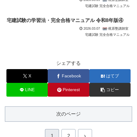
宅建試験 完全合格マニュアル
宅建試験の学習法・完全合格マニュアル 令和8年版④
2026.03.07
梶原塾講師室
宅建試験 完全合格マニュアル
シェアする
X
Facebook
はてブ
LINE
Pinterest
コピー
次のページ
次
1
2