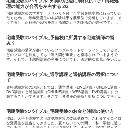
宅建受験のバイブル_知識の氾濫に溺れないで！情報処
理の能力が合否を左右する 2/2
宅建試験対策の学習で、メリハリを付けた学習を効率的に行っていた
だくために、毎年受講生の本試験結果を肢単位で分析しています。そ
うすると、正解率が60％を超える問題が７割あるのが通例です。言
い換えると、正解率が60％を超える問題だけで３５点獲得...
宅建受験のバイブル_予備校に所属する宅建講師の悩
み？
宅建試験の講師が書いているブログをネットサーフィンしていると、
どのブログを拝見しても「過去問が重要」と指導されているようで
す。そして、予想問題集の利用についても、否定的な意見が多いよう
です。「過去問を繰返し演習していれば、予想問題になんか手...
宅建受験のバイブル_通学講座と通信講座の選択につい
て
資格試験対策の講座としては、通学講座（LIVE講義・ONLINE講義・
DVD講義）と通信講座（ONLINE講義・WEB講義・DVD講義）に分
類することができます。そこで、各講座の長所と短所について考えて
みますので、講座選択の参考にしていただ...
宅建受験のバイブル_宅建受験のお金と時間の使い方
僕は、大手予備校での宅建試験対策の委託講義で、これまでイロイロ
な受講生を担当してきました。夏ぐらいまでの間、「私、学校に通っ
ているのよ！」と言うことだけで満足してしまって、自宅に帰っての