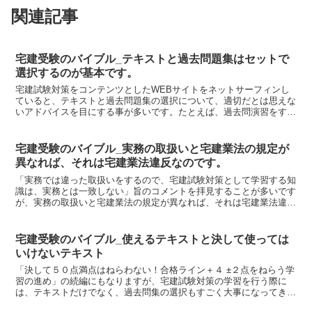
関連記事
宅建受験のバイブル_テキストと過去問題集はセットで
選択するのが基本です。
宅建試験対策をコンテンツとしたWEBサイトをネットサーフィンし
ていると、テキストと過去問題集の選択について、適切だとは思えな
いアドバイスを目にする事が多いです。たとえば、過去問演習をする
際には、過去問題集の解説だけで終わらずに、テキストの該...
宅建受験のバイブル_実務の取扱いと宅建業法の規定が
異なれば、それは宅建業法違反なのです。
「実務では違った取扱いをするので、宅建試験対策として学習する知
識は、実務とは一致しない」旨のコメントを拝見することが多いです
が、実務の取扱いと宅建業法の規定が異なれば、それは宅建業法違反
を行っていることなります。たとえば、よく引き合いに出さ...
宅建受験のバイブル_使えるテキストと決して使っては
いけないテキスト
「決して５０点満点はねらわない！合格ライン＋４ ±２点をねらう学
習の進め」の続編にもなりますが、宅建試験対策の学習を行う際に
は、テキストだけでなく、過去問集の選択もすごく大事になってきま
す。梶原塾の「これだけで合格する！宅建士試験過去問セレ...