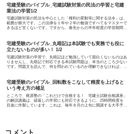
宅建受験のバイブル_宅建試験対策の民法の学習と宅建
業法の学習1/2
宅建試験対策の民法を中心とした「権利の変動等に関する法令」は、
範囲が膨大です。この法律を１年や２年の勉強ですべてをマスターで
きるほど甘くないです。ですから、春先からの半年程度の学習期間
で、民法の１から１０までのすべてをマスターするなんてとん...
宅建受験のバイブル_丸暗記は本試験でも実務でも役に
立たないものが多い！ 1/2
宅建試験対策の学習で、丸暗記ほど勉強していて面白くないものはあ
りませんし、丸暗記で対応できる本試験問題は、本当のところ少ない
です。問題文を読んで、何を問われているのか理解できなければ、暗
記用に作成された図表を丸暗記しても役に立ちようがないか...
宅建受験のバイブル_回転数をこなして精度を上げると
いう考え方の補足
ところで、梶原塾の「これだけで合格する！ 宅建士試験合格講座」
の解説講義は、繰返しの学習にも対応できるように、25時間程度を
目途に作製しています。これは、毎年８月の上旬に開講する大手予備
校の夏生向けの宅建試験対策の講座と同程度の講義時間です...
コメント