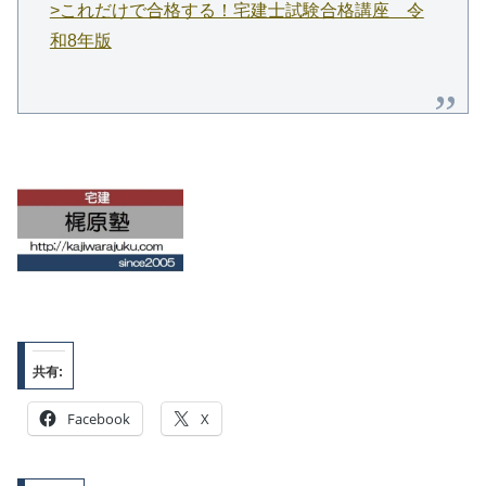
>これだけで合格する！宅建士試験合格講座 令
和8年版
共有:
Facebook
X