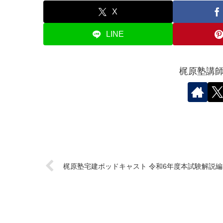
X
LINE
梶原塾講
梶原塾宅建ポッドキャスト 令和6年度本試験解説編