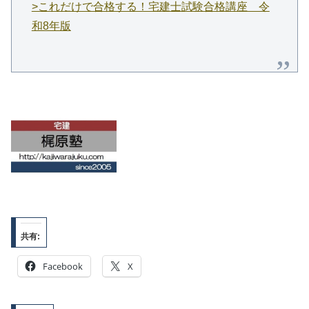
>これだけで合格する！宅建士試験合格講座 令
和8年版
共有:
Facebook
X