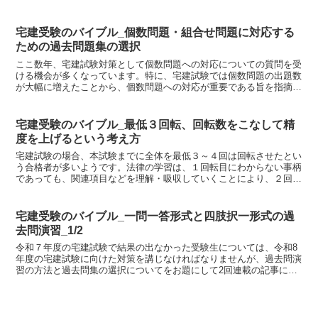
ことですし、個人個人で異なってくる訳ですから、それぐら...
宅建受験のバイブル_個数問題・組合せ問題に対応する
ための過去問題集の選択
ここ数年、宅建試験対策として個数問題への対応についての質問を受
ける機会が多くなっています。特に、宅建試験では個数問題の出題数
が大幅に増えたことから、個数問題への対応が重要である旨を指摘し
ている指導機関（出版社・資格試験予備校）も多いようです...
宅建受験のバイブル_最低３回転、回転数をこなして精
度を上げるという考え方
宅建試験の場合、本試験までに全体を最低３～４回は回転させたとい
う合格者が多いようです。法律の学習は、１回転目にわからない事柄
であっても、関連項目などを理解・吸収していくことにより、２回転
目・３回転目には理解できるようになる事も多いです。また...
宅建受験のバイブル_一問一答形式と四肢択一形式の過
去問演習_1/2
令和７年度の宅建試験で結果の出なかった受験生については、令和8
年度の宅建試験に向けた対策を講じなければなりませんが、過去問演
習の方法と過去問集の選択についてをお題にして2回連載の記事にし
ます。【過去問演習の方法について】宅建試験の本試験では...