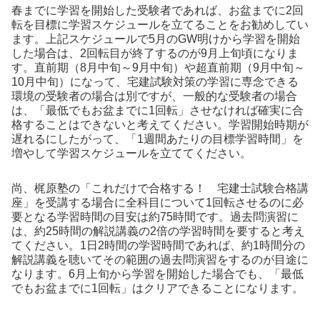
春までに学習を開始した受験者であれば、お盆までに2回
転を目標に学習スケジュールを立てることをお勧めしてい
ます。上記スケジュールで5月のGW明けから学習を開始
した場合は、2回転目が終了するのが9月上旬頃になりま
す。直前期（8月中旬～9月中旬）や超直前期（9月中旬～
10月中旬）になって、宅建試験対策の学習に専念できる
環境の受験者の場合は別ですが、一般的な受験者の場合
は、「最低でもお盆までに1回転」させなければ確実に合
格することはできないと考えてください。学習開始時期が
遅れるにしたがって、「1週間あたりの目標学習時間」を
増やして学習スケジュールを立ててください。
尚、梶原塾の「これだけで合格する！ 宅建士試験合格講
座」を受講する場合に全科目について1回転させるのに必
要となる学習時間の目安は約75時間です。過去問演習に
は、約25時間の解説講義の2倍の学習時間を要すると考え
てください。1日2時間の学習時間であれば、約1時間分の
解説講義を聴いてその範囲の過去問演習をするのが目途に
なります。6月上旬から学習を開始した場合でも、「最低
でもお盆までに1回転」はクリアできることになります。